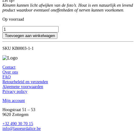
Let op!
Kleuren kunnen licht afwijken van de foto’s. Hout is een natuurlijk en levend
product waardoor eventueel oneffenheden of nerven kunnen voorkomen.
Op voorraad
Set
van
Toevoegen aan winkelwagen
6
gegraveerde
SKU
KB0003-1-1
servetringen
aantal
Contact
Over ons
FAQ
Retourbeleid en verzenden
Algemene voorwaarden
Privacy policy
Mijn account
Hoogstraat 51 – 53
9620 Zottegem
‭+32 490 30 70 15‬
info@lasoeurdalice.be