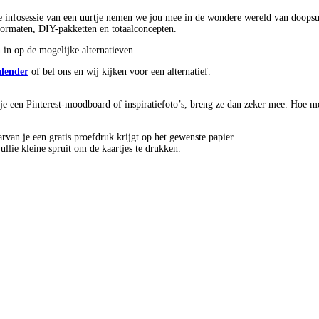
ge infosessie van een uurtje nemen we jou mee in de wondere wereld van doops
 -formaten, DIY-pakketten en totaalconcepten.
 in op de mogelijke alternatieven.
alender
of bel ons en wij kijken voor een alternatief.
e een Pinterest-moodboard of inspiratiefoto’s, breng ze dan zeker mee. Hoe me
rvan je een gratis proefdruk krijgt op het gewenste papier.
llie kleine spruit om de kaartjes te drukken.