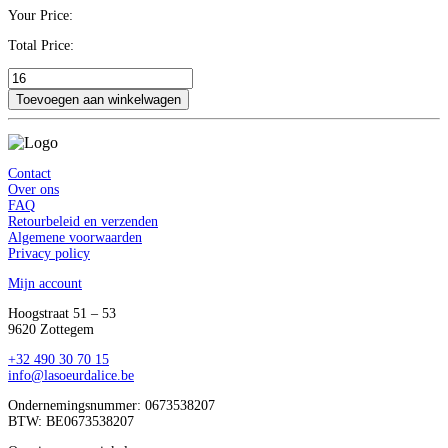
Your Price:
Total Price:
Gepersonaliseerde
kerstkaart
Toevoegen aan winkelwagen
foto
halve
ovaal
-
Contact
rechtstaand
Over ons
aantal
FAQ
Retourbeleid en verzenden
Algemene voorwaarden
Privacy policy
Mijn account
Hoogstraat 51 – 53
9620 Zottegem
‭+32 490 30 70 15‬
info@lasoeurdalice.be
Ondernemingsnummer: 0673538207
BTW: BE0673538207