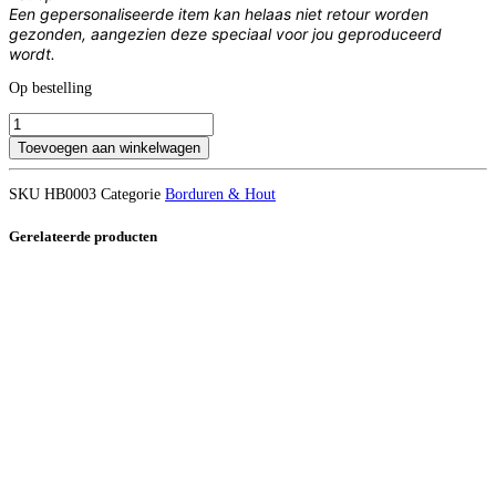
Een gepersonaliseerde item kan helaas niet retour worden
gezonden, aangezien deze speciaal voor jou geproduceerd
wordt.
Op bestelling
Houten
box
Toevoegen aan winkelwagen
met
gravure
SKU
HB0003
Categorie
Borduren & Hout
aantal
Gerelateerde producten