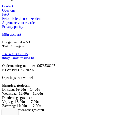
Contact
Over ons
FAQ
Retourbeleid en verzenden
Algemene voorwaarden
Privacy policy
Mijn account
Hoogstraat 51 – 53
9620 Zottegem
‭+32 490 30 70 15‬
info@lasoeurdalice.be
Ondernemingsnummer: 0673538207
BTW: BE0673538207
Openingsuren winkel:
Maandag:
gesloten
Dinsdag:
09.30u – 14.00u
Woensdag:
13.00u – 18.00u
Donderdag:
gesloten
Vrijdag:
13.00u – 17.00u
Zaterdag:
10.00u – 12.00u
Zon- en feestdagen:
gesloten