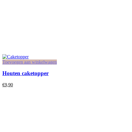
Toevoegen aan winkelwagen
Houten caketopper
€
9,90