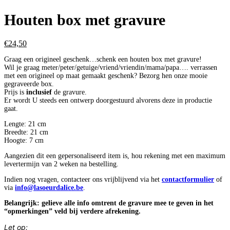
Houten box met gravure
€
24,50
Graag een origineel geschenk…schenk een houten box met gravure!
Wil je graag meter/peter/getuige/vriend/vriendin/mama/papa…. verrassen
met een origineel op maat gemaakt geschenk? Bezorg hen onze mooie
gegraveerde box.
Prijs is
inclusief
de gravure.
Er wordt U steeds een ontwerp doorgestuurd alvorens deze in productie
gaat.
Lengte: 21 cm
Breedte: 21 cm
Hoogte: 7 cm
Aangezien dit een gepersonaliseerd item is, hou rekening met een maximum
levertermijn van 2 weken na bestelling.
Indien nog vragen, contacteer ons vrijblijvend via het
contactformulier
of
via
info@lasoeurdalice.be
.
Belangrijk: gelieve alle info omtrent de gravure mee te geven in het
“opmerkingen” veld bij verdere afrekening.
Let op: